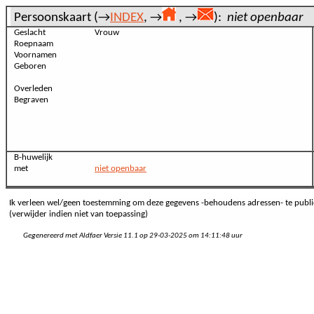
Persoonskaart (→
INDEX
, →
, →
):
niet openbaar
Geslacht
Vrouw
Roepnaam
Voornamen
Geboren
Overleden
Begraven
B-huwelijk
met
niet openbaar
Ik verleen wel/geen toestemming om deze gegevens -behoudens adressen- te publi
(verwijder indien niet van toepassing)
Gegenereerd met Aldfaer Versie 11.1 op 29-03-2025 om 14:11:48 uur