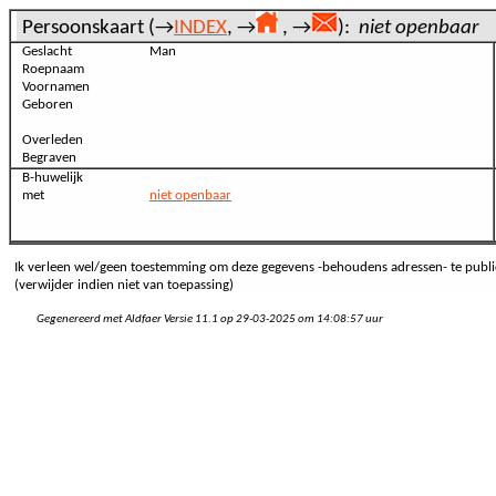
Persoonskaart (→
INDEX
, →
, →
):
niet openbaar
Geslacht
Man
Roepnaam
Voornamen
Geboren
Overleden
Begraven
B-huwelijk
met
niet openbaar
Ik verleen wel/geen toestemming om deze gegevens -behoudens adressen- te publi
(verwijder indien niet van toepassing)
Gegenereerd met Aldfaer Versie 11.1 op 29-03-2025 om 14:08:57 uur