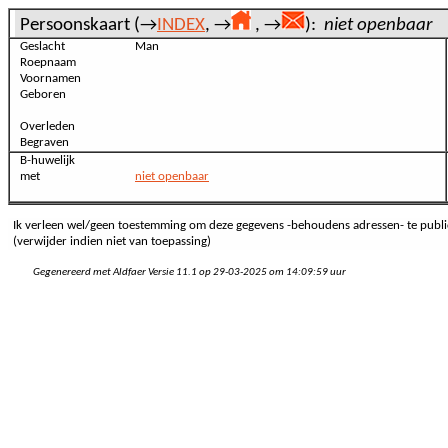
Persoonskaart (→
INDEX
, →
, →
):
niet openbaar
Geslacht
Man
Roepnaam
Voornamen
Geboren
Overleden
Begraven
B-huwelijk
met
niet openbaar
Ik verleen wel/geen toestemming om deze gegevens -behoudens adressen- te publi
(verwijder indien niet van toepassing)
Gegenereerd met Aldfaer Versie 11.1 op 29-03-2025 om 14:09:59 uur