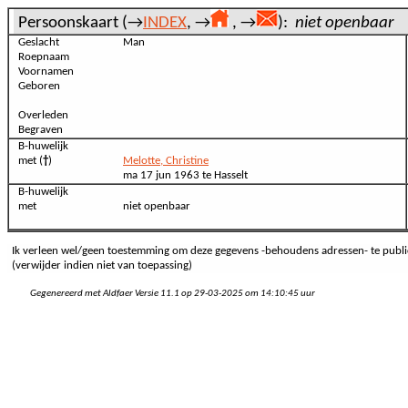
Persoonskaart (→
INDEX
, →
, →
):
niet openbaar
Geslacht
Man
Roepnaam
Voornamen
Geboren
Overleden
Begraven
B-huwelijk
met (
†
)
Melotte, Christine
ma 17 jun 1963 te Hasselt
B-huwelijk
met
niet openbaar
Ik verleen wel/geen toestemming om deze gegevens -behoudens adressen- te publi
(verwijder indien niet van toepassing)
Gegenereerd met Aldfaer Versie 11.1 op 29-03-2025 om 14:10:45 uur